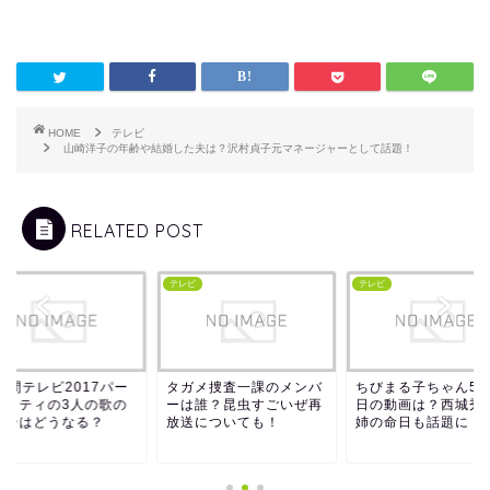
HOME
テレビ
山崎洋子の年齢や結婚した夫は？沢村貞子元マネージャーとして話題！
RELATED POST
ビ
テレビ
テレビ
時間テレビ2017パー
タガメ捜査一課のメンバ
ちびまる子ちゃん5月
ナリティの3人の歌の
ーは誰？昆虫すごいぜ再
日の動画は？西城秀
ーンはどうなる？
放送についても！
姉の命日も話題に！