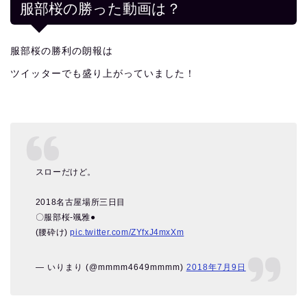
服部桜の勝った動画は？
服部桜の勝利の朗報は
ツイッターでも盛り上がっていました！
スローだけど。
2018名古屋場所三日目
〇服部桜-颯雅●
(腰砕け)
pic.twitter.com/ZYfxJ4mxXm
— いりまり (@mmmm4649mmmm)
2018年7月9日