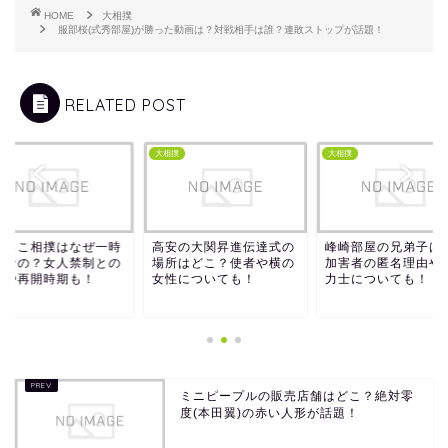
HOME
大相撲
服部桜(式秀部屋)が勝った動画は？対戦相手は誰？連敗ストップが話題！
RELATED POST
撲
大相撲
大相撲
びっこ相撲はなぜ一時
高安の大関昇進伝達式の
峰崎部屋の兄弟子は
止なの？女人禁制との
場所はどこ？使者や横の
加害者の匿名理由や
連や再開時期も！
女性についても！
力士についても！
ミニピープルの販売店舗はどこ？絶対零
度(本田翼)の赤い人形が話題！