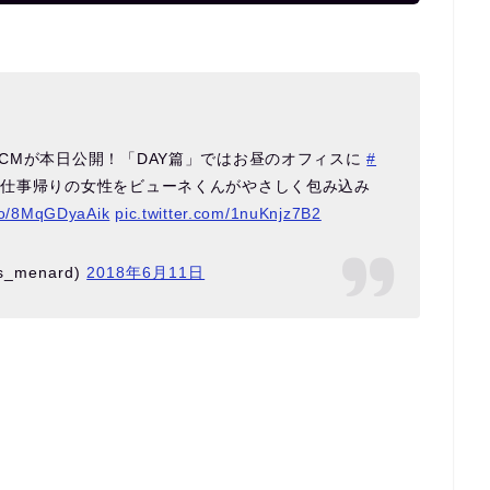
CMが本日公開！「DAY篇」ではお昼のオフィスに
#
は仕事帰りの女性をビューネくんがやさしく包み込み
.co/8MqGDyaAik
pic.twitter.com/1nuKnjz7B2
_menard)
2018年6月11日