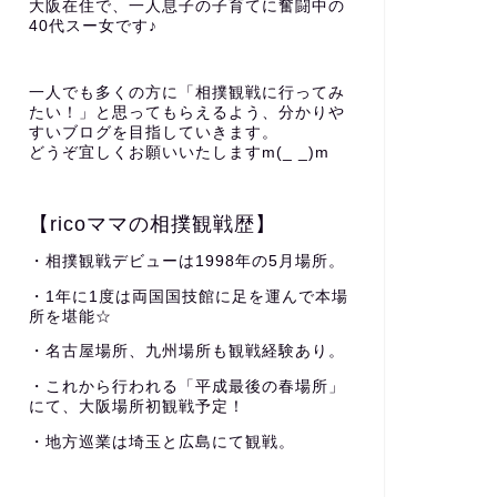
大阪在住で、一人息子の子育てに奮闘中の
40代スー女です♪
一人でも多くの方に「相撲観戦に行ってみ
たい！」と思ってもらえるよう、分かりや
すいブログを目指していきます。
どうぞ宜しくお願いいたしますm(_ _)m
【ricoママの相撲観戦歴】
・相撲観戦デビューは1998年の5月場所。
・1年に1度は両国国技館に足を運んで本場
所を堪能☆
・名古屋場所、九州場所も観戦経験あり。
・これから行われる「平成最後の春場所」
にて、大阪場所初観戦予定！
・地方巡業は埼玉と広島にて観戦。