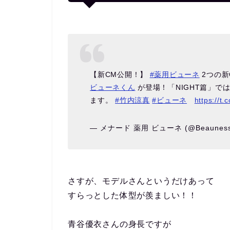
【新CM公開！】
#薬用ビューネ
2つの新
ビューネくん
が登場！「NIGHT篇」で
ます。
#竹内涼真
#ビューネ
https://t
— メナード 薬用 ビューネ (@Beauness
さすが、モデルさんというだけあって
すらっとした体型が羨ましい！！
青谷優衣さんの身長ですが