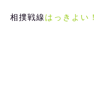
相撲戦線
はっきよい！