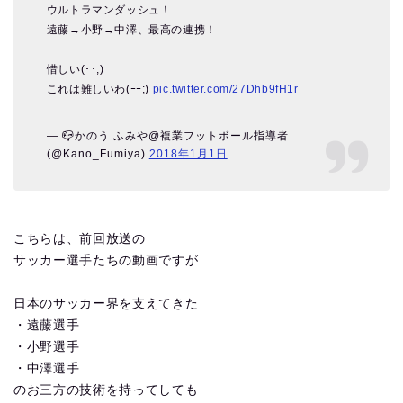
ウルトラマンダッシュ！
遠藤→小野→中澤、最高の連携！
惜しい(･･;)
これは難しいわ(ｰｰ;)
pic.twitter.com/27Dhb9fH1r
— 📪かのう ふみや@複業フットボール指導者
(@Kano_Fumiya)
2018年1月1日
こちらは、前回放送の
サッカー選手たちの動画ですが
日本のサッカー界を支えてきた
・遠藤選手
・小野選手
・中澤選手
のお三方の技術を持ってしても