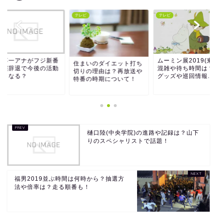
ビ
テレビ
テレビ
坂淳一アナがフジ新番
ムーミン展2019(東
住まいのダイエット打ち
出演辞退で今後の活動
混雑や待ち時間は？
切りの理由は？再放送や
どうなる？
グッズや巡回情報...
特番の時期について！
樋口陸(中央学院)の進路や記録は？山下
りのスペシャリストで話題！
福男2019並ぶ時間は何時から？抽選方
法や倍率は？走る順番も！