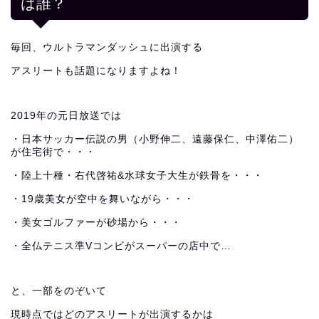
は誰？
毎回、ウルトラマンダッシュに出演する
アスリートも話題になりますよね！
2019年の元日放送では
・日本サッカー伝説の男（小野伸二、遠藤保仁、中澤佑二）
が住宅街で・・・
・陸上十種・右代啓祐&水球女子大生が鉄骨を・・・
・19歳美女が空中を舞いながら・・・
・美女ゴルファーが砂場から・・・
・全仏テニス準Vコンビがスーパーの店中で…
と、一部をのぞいて
現時点ではどのアスリートが出演するかは