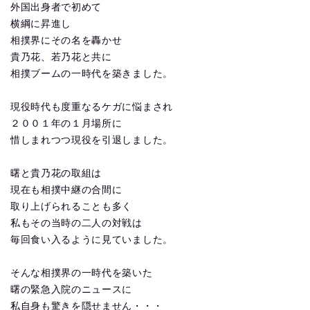
外国出身者で初めて
横綱に昇進し
相撲界にその名を轟かせ
貴乃花、若乃花と共に
相撲ブームの一時代を築きました。
現役時代も度重なるケガに悩まされ
２００１年の１月場所に
惜しまれつつ現役を引退しました。
曙と貴乃花の取組は
現在も相撲中継の合間に
取り上げられることも多く
私もその当時の二人の対戦は
毎回食い入るように見ていました。
そんな相撲界の一時代を築いた
曙の緊急入院のニュースに
私自身も驚きを隠せません・・・