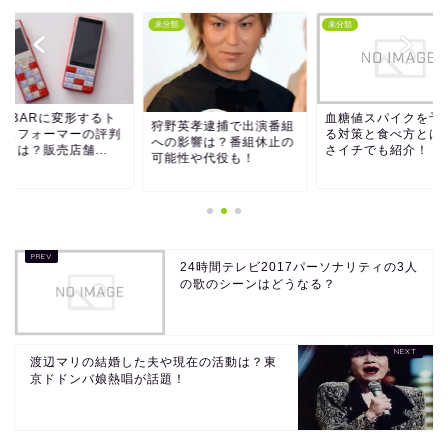
類
未分類
未分類
FOBARに変形するト
血糖値スパイクを予
狩野英孝逮捕で出演番組
ンスフォーマーの評判
る対策と食べ方とは
への影響は？番組休止の
ミは？販売店舗...
さイチでも紹介！
可能性や代役も！
24時間テレビ2017パーソナリティの3人
の歌のシーンはどうなる？
渡辺マリの結婚した夫や現在の活動は？東
京ドドンバ娘熱唱が話題！