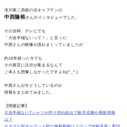
滝川第二高校の元キャプテンの
中西隆裕
さんのインタビューでした。
その当時、テレビでも
「大迫半端ないって！」と言った
中西さんの映像が流れまくっていましたが
約10年経った今でも
その発言に注目が集まるなんて
ご本人も想像しなかったですよね(^_^;)
中西さんが今どうしているのか
情報をまとめてみました。
【関連記事】
大迫半端ないTシャツが売り切れ続出で販売店舗や再販情報
は？
セネガル対ポーランド戦の無料動画は？ロシアW杯見逃し配信