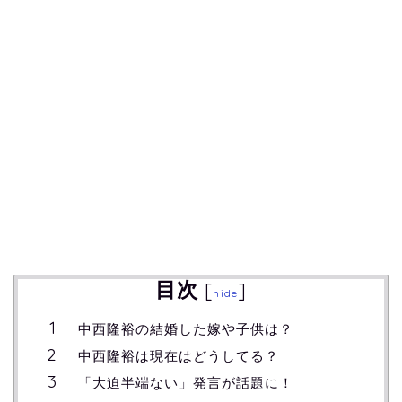
目次
[
]
hide
中西隆裕の結婚した嫁や子供は？
中西隆裕は現在はどうしてる？
「大迫半端ない」発言が話題に！