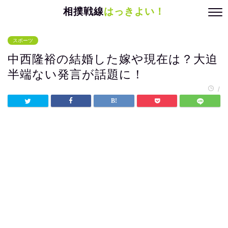
相撲戦線
はっきよい！
スポーツ
中西隆裕の結婚した嫁や現在は？大迫
半端ない発言が話題に！
/