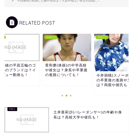
中西隆裕の結婚した嫁や現在は？大迫半端ない発言が話題に！
RELATED POST
ーツ
スポーツ
スポーツ
平奈緒の平昌五輪のゴ
萱和磨(体操)の中学高校
グルのブランドは？イ
や彼女は？身長や卒業後
タビュー動画も！
の進路についても！
今井胡桃(スノーボー
の卒業後の進路や兄
は？両親や彼氏も！
土井亜莉沙(バレーダンサー)の年齢や身
長は？高校大学や彼氏も！