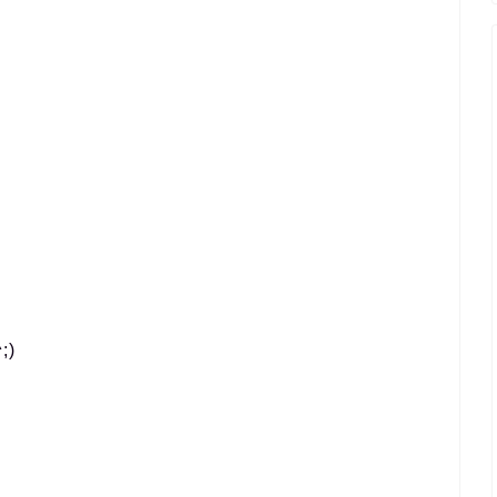
。
)
。