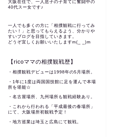
大阪在住で、一人息子の子育てに奮闘中の
40代スー女です♪
一人でも多くの方に「相撲観戦に行ってみ
たい！」と思ってもらえるよう、分かりや
すいブログを目指していきます。
どうぞ宜しくお願いいたしますm(_ _)m
【ricoママの相撲観戦歴】
・相撲観戦デビューは1998年の5月場所。
・1年に1度は両国国技館に足を運んで本場
所を堪能☆
・名古屋場所、九州場所も観戦経験あり。
・これから行われる「平成最後の春場所」
にて、大阪場所初観戦予定！
・地方巡業は埼玉と広島にて観戦。