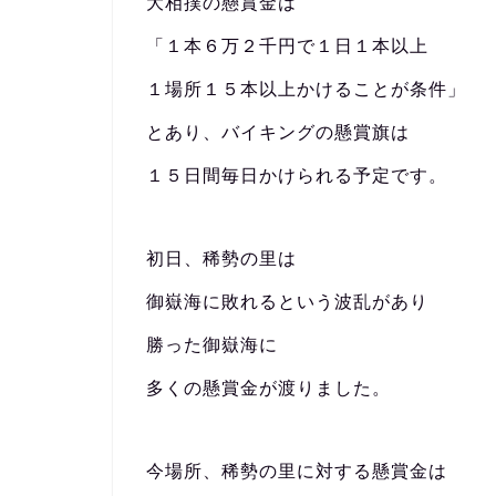
大相撲の懸賞金は
「１本６万２千円で１日１本以上
１場所１５本以上かけることが条件」
とあり、バイキングの懸賞旗は
１５日間毎日かけられる予定です。
初日、稀勢の里は
御嶽海に敗れるという波乱があり
勝った御嶽海に
多くの懸賞金が渡りました。
今場所、稀勢の里に対する懸賞金は