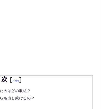
目次
[
]
hide
たのはどの取組？
らも出し続けるの？