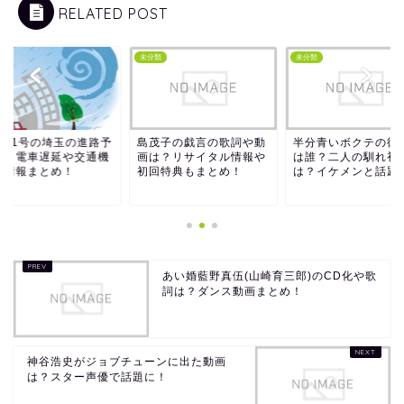
RELATED POST
類
未分類
未分類
風21号の埼玉の進路予
島茂子の戯言の歌詞や動
半分青いボクテの彼
は？電車遅延や交通機
画は？リサイタル情報や
は誰？二人の馴れ初
の情報まとめ！
初回特典もまとめ！
は？イケメンと話題
あい婚藍野真伍(山崎育三郎)のCD化や歌
詞は？ダンス動画まとめ！
神谷浩史がジョブチューンに出た動画
は？スター声優で話題に！