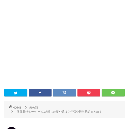
HOME
未分類
服部潤(ナレーター)の結婚した妻や娘は？年収や担当番組まとめ！