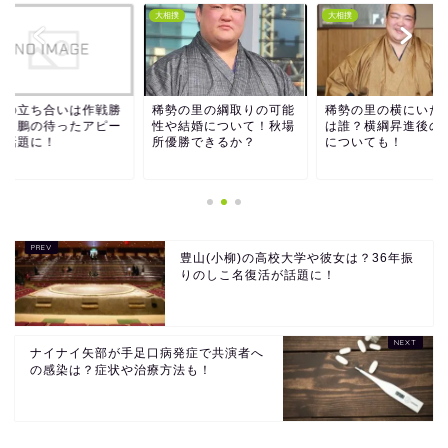
撲
大相撲
大相撲
風の立ち合いは作戦勝
稀勢の里の綱取りの可能
稀勢の里の横にいた
？白鵬の待ったアピー
性や結婚について！秋場
は誰？横綱昇進後の
が話題に！
所優勝できるか？
についても！
豊山(小柳)の高校大学や彼女は？36年振
りのしこ名復活が話題に！
ナイナイ矢部が手足口病発症で共演者へ
の感染は？症状や治療方法も！