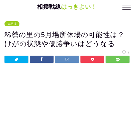
相撲戦線
はっきよい！
大相撲
稀勢の里の5月場所休場の可能性は？
けがの状態や優勝争いはどうなる
/