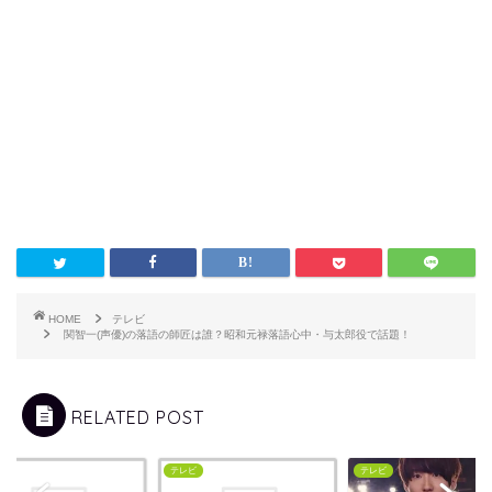
HOME
テレビ
関智一(声優)の落語の師匠は誰？昭和元禄落語心中・与太郎役で話題！
RELATED POST
ビ
テレビ
テレビ