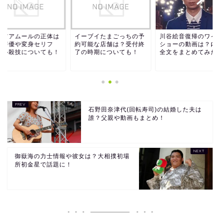
ュアアムールの正体は
イーブイたまごっちの予
川谷絵音復帰のワイ
？声優や変身セリフ
約可能な店舗は？受付終
ショーの動画は？内
？必殺技についても！
了の時期についても！
全文をまとめてみた
石野田奈津代(回転寿司)の結婚した夫は
誰？父親や動画もまとめ！
御嶽海の力士情報や彼女は？大相撲初場
所初金星で話題に！