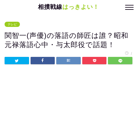
相撲戦線
はっきよい！
テレビ
関智一(声優)の落語の師匠は誰？昭和
元禄落語心中・与太郎役で話題！
/