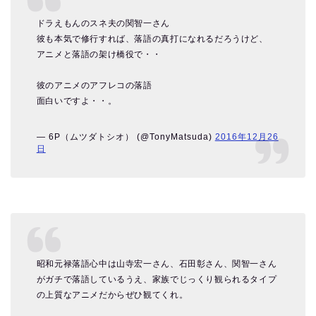
ドラえもんのスネ夫の関智一さん
彼も本気で修行すれば、落語の真打になれるだろうけど、
アニメと落語の架け橋役で・・
彼のアニメのアフレコの落語
面白いですよ・・。
— 6P（ムツダトシオ） (@TonyMatsuda)
2016年12月26
日
昭和元禄落語心中は山寺宏一さん、石田彰さん、関智一さん
がガチで落語しているうえ、家族でじっくり観られるタイプ
の上質なアニメだからぜひ観てくれ。