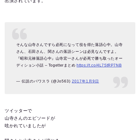
出演されています。
そんな山寺さんですら必死になって役を得た落語心中。山寺
さん、石田さん、関さんの落語シーンは必見なんですよ。
『昭和元禄落語心中』山寺宏一さんが必死で勝ち取ったオー
ディション小話 – Togetterまとめ
https://t.co/4L7StRP7NB
— 伝説のパワスラ (@Jo563)
2017年1月9日
ツイッターで
山寺さんのエピソードが
呟かれていましたが