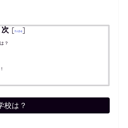
目次
[
]
hide
は？
！
学校は？