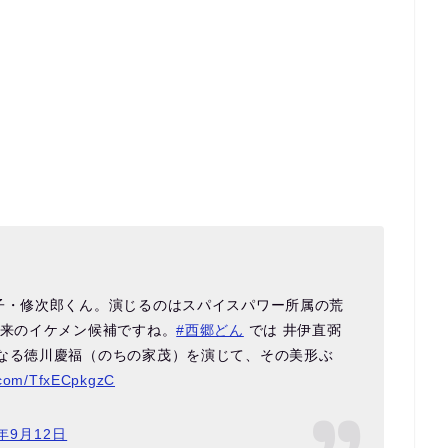
子・修次郎くん。演じるのはスパイスパワー所属の荒
将来のイケメン候補ですね。
#西郷どん
では 井伊直弼
となる徳川慶福（のちの家茂）を演じて、その美形ぶ
r.com/TfxECpkgzC
8年9月12日