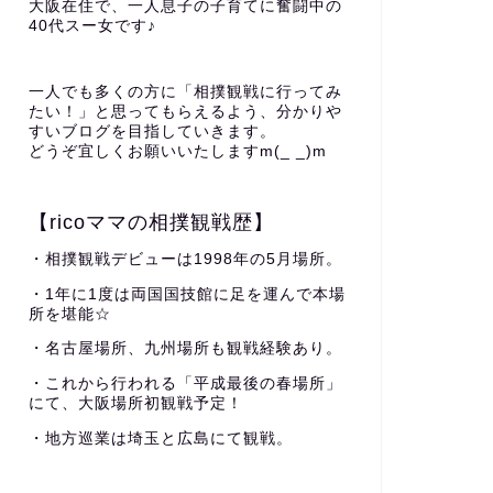
大阪在住で、一人息子の子育てに奮闘中の
40代スー女です♪
一人でも多くの方に「相撲観戦に行ってみ
たい！」と思ってもらえるよう、分かりや
すいブログを目指していきます。
どうぞ宜しくお願いいたしますm(_ _)m
【ricoママの相撲観戦歴】
・相撲観戦デビューは1998年の5月場所。
・1年に1度は両国国技館に足を運んで本場
所を堪能☆
・名古屋場所、九州場所も観戦経験あり。
・これから行われる「平成最後の春場所」
にて、大阪場所初観戦予定！
・地方巡業は埼玉と広島にて観戦。