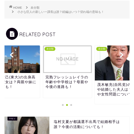
HOME
未分類
小さな巨人の新しい一課長は誰？続編はいつ？切れ端の意味も！
RELATED POST
類
未分類
未分類
間貴己(東大)の出身高
完熟フレッシュレイラの
や彼女は？両親や妹に
年齢や中学校は？母親や
茂木敏充(自民党)の
いても！
今後の進路も！
や結婚した夫人は？
や女性問題について
塩村文夏が都議選不出馬で結婚相手は
誰？今後の活動についても！