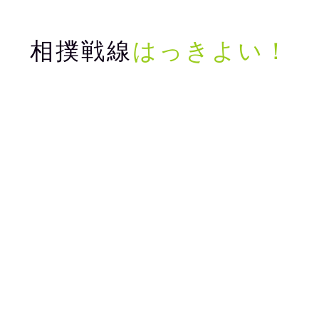
相撲戦線
はっきよい！