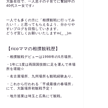
大阪在住で、一人息子の子育てに奮闘中の
40代スー女です♪
一人でも多くの方に「相撲観戦に行ってみ
たい！」と思ってもらえるよう、分かりや
すいブログを目指していきます。
どうぞ宜しくお願いいたしますm(_ _)m
【ricoママの相撲観戦歴】
・相撲観戦デビューは1998年の5月場所。
・1年に1度は両国国技館に足を運んで本場
所を堪能☆
・名古屋場所、九州場所も観戦経験あり。
・これから行われる「平成最後の春場所」
にて、大阪場所初観戦予定！
・地方巡業は埼玉と広島にて観戦。