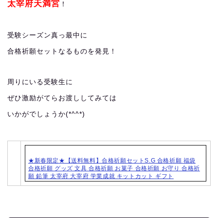
太宰府天満宮
！
受験シーズン真っ最中に
合格祈願セットなるものを発見！
周りにいる受験生に
ぜひ激励がてらお渡ししてみては
いかがでしょうか(*^^*)
★新春限定★【送料無料】合格祈願セットS.G 合格祈願 福袋
合格祈願 グッズ 文具 合格祈願 お菓子 合格祈願 お守り 合格祈
願 鉛筆 太宰府 大宰府 学業成就 キットカット ギフト