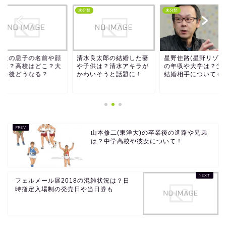
類
未分類
未分類
野太の息子の名前や顔
清水良太郎の結婚した妻
星野佳路(星野リゾー
像は？高校はどこ？大
や子供は？清水アキラが
の年収や大学は？父
は今後どうなる？
かわいそうと話題に！
結婚相手についても
山本修二(東洋大)の卒業後の進路や兄弟
は？中学高校や彼女について！
フェルメール展2018の混雑状況は？日
時指定入場制の発売日や当日券も