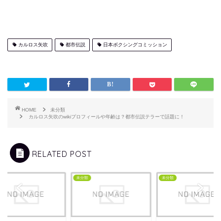
カルロス矢吹
都市伝説
日本ボクシングコミッション
HOME
未分類
カルロス矢吹のwikiプロフィールや年齢は？都市伝説テラーで話題に！
RELATED POST
類
未分類
未分類