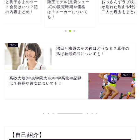
室圭と眞子さまのツー
陸王モデル(足袋シュー
おっさんずラブ牧と
ョット会見はいつ？記
ズ)の販売時期や価格
が別れた理由や時期
会見の内容まとめ！
は？メーカーについて
二人の過去もまとめ
も！
沼田と梅原のその後はどうなる？原作の
逃げ恥最終回についても！
高砂大地(中央学院大)の中学高校や記録
は？身長や彼女についても！
【自己紹介】