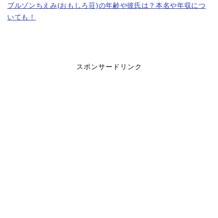
ブルゾンちえみ(おもしろ荘)の年齢や彼氏は？本名や年収につ
いても！
スポンサードリンク