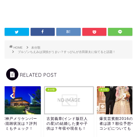
HOME
未分類
ブルゾンちえみは演技がうまい？すっぴんが古田新太に似てると話題！
RELATED POST
類
未分類
未分類
タバ神戸メリケンパー
古賀義章(インド版巨人
爆笑芸賓館2016の
店の混雑状況は？評判
の星)の結婚した妻や子
者は誰？順位予想や
口コミもチェック！
供は？年収や現在も！
コンビについても！