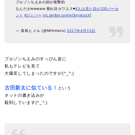
ブルゾンちえみの顔が衝撃的
なんだがwwwww 垂れ目カワユス♥
#人は見た目が100パーセ
ント
#ひとパー
pic.twitter.com/pOqyxbzxXf
— 真鳥ヒメル (@MHimeru)
2017年4月13日
ブルゾンちえみのすっぴん姿に
私もテレビを見て
大爆笑してしまったのですが(^_^;)
古田新太に似ている！
という
ネットの書き込みが
殺到しています(^_^;)