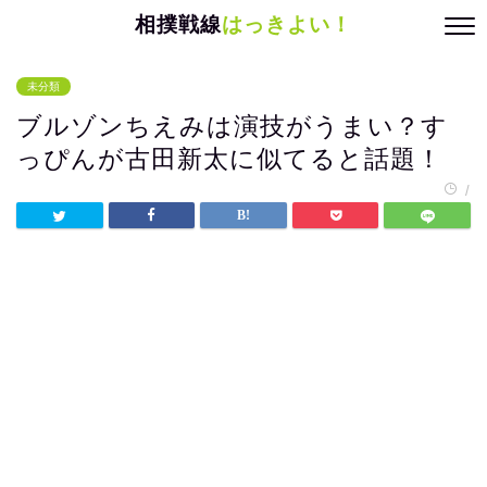
相撲戦線
はっきよい！
未分類
ブルゾンちえみは演技がうまい？す
っぴんが古田新太に似てると話題！
/