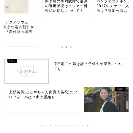
四季島の車両故障で沿線
バンプオブチキンツ
の遅延状況は？ツアー料
2017のチケット入
金払い戻しについて！
法は？追加公演も！
ートアクアリウム
018東京の浴衣割引や
典は？着付けの場所
！
原田龍二の嫁は誰？子供や弟家族につい
ても！
上杉美風(とと姉ちゃん南真由美役)のプ
ロフィールは？出演番組も！