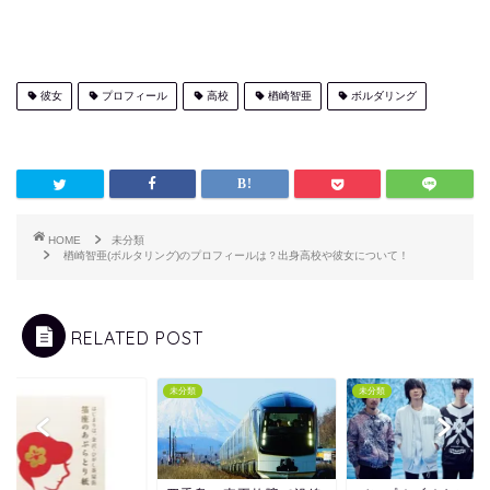
彼女
プロフィール
高校
楢崎智亜
ボルダリング
HOME
未分類
楢崎智亜(ボルタリング)のプロフィールは？出身高校や彼女について！
RELATED POST
類
未分類
未分類