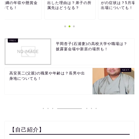
？横綱の年収や懸賞金
出した理由は？弟子の所
がの症状は？5月場
ついても！
属先はどうなる？
出場についても！
平岡杏子(石浦妻)の高校大学や職場は？
披露宴会場や新居の場所も！
高安英二(父親)の職業や年齢は？長男や出
身地についても！
【自己紹介】