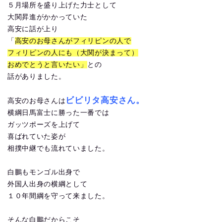
５月場所を盛り上げた力士として
大関昇進がかかっていた
高安に話が上り
「
高安のお母さんがフィリピンの人で
フィリピンの人にも（大関が決まって）
おめでとうと言いたい」
との
話がありました。
ビビリタ高安さん。
高安のお母さんは
横綱日馬富士に勝った一番では
ガッツポーズを上げて
喜ばれていた姿が
相撲中継でも流れていました。
白鵬もモンゴル出身で
外国人出身の横綱として
１０年間綱を守って来ました。
そんな白鵬だからこそ