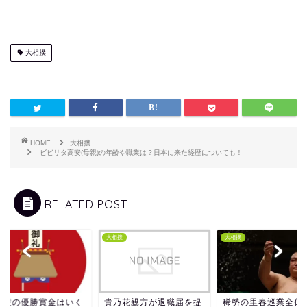
大相撲
HOME
大相撲
ビビリタ高安(母親)の年齢や職業は？日本に来た経歴についても！
RELATED POST
撲
大相撲
大相撲
相撲の優勝賞金はいく
貴乃花親方が退職届を提
稀勢の里春巡業全休