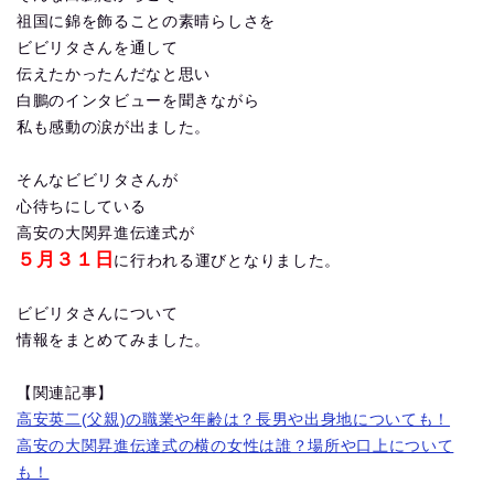
祖国に錦を飾ることの素晴らしさを
ビビリタさんを通して
伝えたかったんだなと思い
白鵬のインタビューを聞きながら
私も感動の涙が出ました。
そんなビビリタさんが
心待ちにしている
高安の大関昇進伝達式が
５月３１日
に行われる運びとなりました。
ビビリタさんについて
情報をまとめてみました。
【関連記事】
高安英二(父親)の職業や年齢は？長男や出身地についても！
高安の大関昇進伝達式の横の女性は誰？場所や口上について
も！