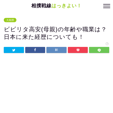
相撲戦線
はっきよい！
大相撲
ビビリタ高安(母親)の年齢や職業は？
日本に来た経歴についても！