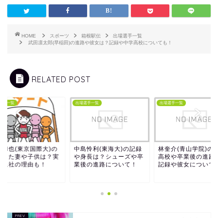
HOME
スポーツ
箱根駅伝
出場選手一覧
武田凛太郎(早稲田)の進路や彼女は？記録や中学高校についても！
RELATED POST
選手一覧
出場選手一覧
出場選手一覧
辺和也(東京国際大)の
中島怜利(東海大)の記録
林奎介(青山学院)の
婚した妻や子供は？実
や身長は？シューズや卒
高校や卒業後の進路
団退社の理由も！
業後の進路について！
記録や彼女について