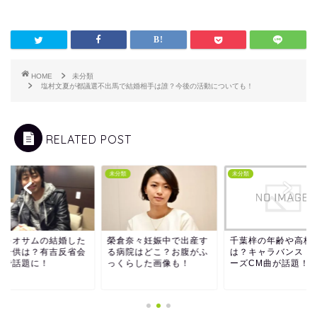
HOME
未分類
塩村文夏が都議選不出馬で結婚相手は誰？今後の活動についても！
RELATED POST
類
未分類
未分類
サキオサムの結婚した
榮倉奈々妊娠中で出産す
千葉梓の年齢や高校
や子供は？有吉反省会
る病院はどこ？お腹がふ
は？キャラバンスト
演で話題に！
っくらした画像も！
ーズCM曲が話題！