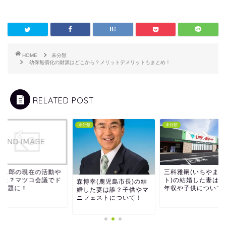
HOME
未分類
幼保無償化の財源はどこから？メリットデメリットもまとめ！
RELATED POST
類
未分類
未分類
幸二郎の現在の活動や
三科雅嗣(いちやまマ
女は？マツコ会議でド
ト)の結婚した妻は誰
森博幸(鹿児島市長)の結
と話題に！
年収や子供について
婚した妻は誰？子供やマ
ニフェストについて！