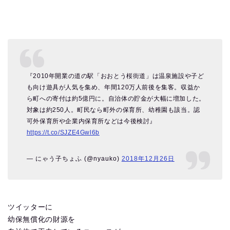
『2010年開業の道の駅「おおとう桜街道」は温泉施設や子ど
も向け遊具が人気を集め、年間120万人前後を集客。収益か
ら町への寄付は約5億円に。自治体の貯金が大幅に増加した。
対象は約250人。町民なら町外の保育所、幼稚園も該当。認
可外保育所や企業内保育所などは今後検討』
https://t.co/SJZE4Gwl6b
— にゃう子ちょふ (@nyauko)
2018年12月26日
ツイッターに
幼保無償化の財源を