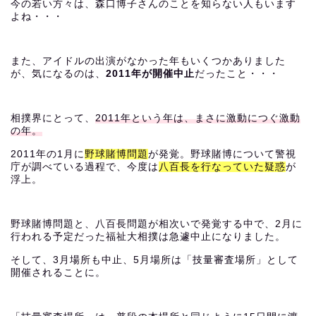
今の若い方々は、森口博子さんのことを知らない人もいます
よね・・・
また、アイドルの出演がなかった年もいくつかありました
が、気になるのは、
2011年が開催中止
だったこと・・・
相撲界にとって、
2011年という年は、まさに激動につぐ激動
の年。
2011年の1月に
野球賭博問題
が発覚。野球賭博について警視
庁が調べている過程で、今度は
八百長を行なっていた疑惑
が
浮上。
野球賭博問題と、八百長問題が相次いで発覚する中で、2月に
行われる予定だった福祉大相撲は急遽中止になりました。
そして、3月場所も中止、5月場所は「技量審査場所」として
開催されることに。