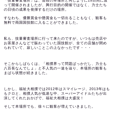
「技量審査場所」は、普段の本場所と同じように15日間に渡
って開催されましたが、興行目的の開催ではなく、力士たち
の日頃の成果を発揮するだけの場所。
すなわち、優勝賞金や懸賞金も一切出ることもなく、観客も
無料で両国国技館に入ることができました。
私も、技量審査場所に行って来たのですが、いつもは売店や
お茶屋さんなどで賑わっていた国技館が、全ての店舗が閉め
られていて、寂しいことこの上なかったです・・・
そこからしばらくは、「相撲界って問題ばっかだし、力士も
八百長なんでしょ」と不人気の一途を辿り、本場所の観客も
まばら状態が続きました。
しかし、福祉大相撲では2012年はスマイレージ、2013年はも
もクロと、相撲人気が低迷な中、スーパーアイドルたちが出
演してくれたおかげで、福祉大相撲は大盛況！
そして本場所でも、徐々に観客が増えていきました。