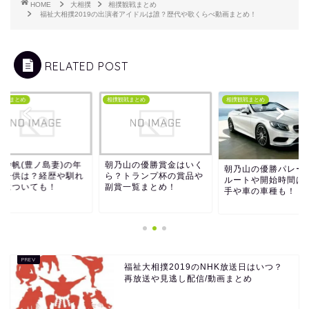
HOME
大相撲
相撲観戦まとめ
福祉大相撲2019の出演者アイドルは誰？歴代や歌くらべ動画まとめ！
RELATED POST
観戦まとめ
相撲観戦まとめ
相撲観戦まとめ
内沙帆(豊ノ島妻)の年
朝乃山の優勝賞金はいく
朝乃山の優勝パレー
や子供は？経歴や馴れ
ら？トランプ杯の賞品や
ルートや開始時間は
めについても！
副賞一覧まとめ！
手や車の車種も！
福祉大相撲2019のNHK放送日はいつ？
再放送や見逃し配信/動画まとめ