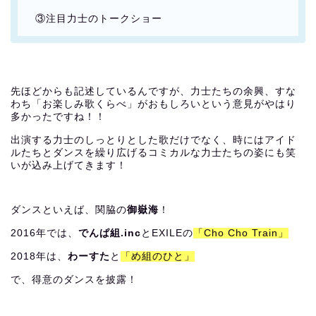
③注目力士のトークショー
先ほどからも記述しているんですが、力士たちの余興、すな
わち「お楽しみ歌くらべ」がおもしろいという意見がやはり
多かったですね！！
出演する力士のしっとりとした歌だけでなく、時にはアイド
ルたちとダンスを繰り広げるコミカルな力士たちの姿にも笑
いが込み上げてきます！
ダンスといえば、関脇の
御嶽海
！
2016年では、
でんぱ組.inc
とEXILEの
「
Cho Cho Train
」
2018年は、
わーすた
と
「
め組のひと
」
で、得意のダンスを披露！