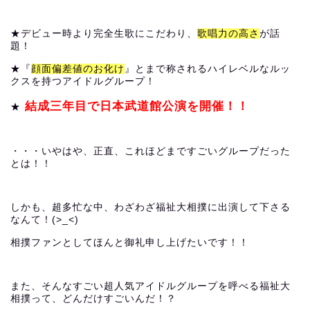
★
デビュー時より完全生歌にこだわり、
歌唱力の高さ
が話
題！
★
『
顔面偏差値のお化け
』とまで称されるハイレベルなルッ
クスを持つアイドルグループ！
結成三年目で日本武道館公演を開催！！
★
・・・いやはや、正直、これほどまですごいグループだった
とは！！
しかも、超多忙な中、わざわざ福祉大相撲に出演して下さる
なんて！(>_<)
相撲ファンとしてほんと御礼申し上げたいです！！
また、そんなすごい超人気アイドルグループを呼べる福祉大
相撲って、どんだけすごいんだ！？