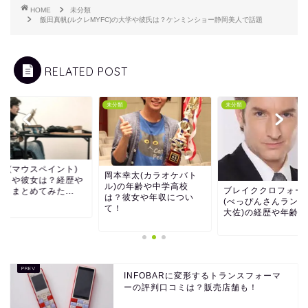
HOME
未分類
飯田真帆(ルクレMYFC)の大学や彼氏は？ケンミンショー静岡美人で話題
RELATED POST
類
未分類
未分類
KA(マウスペイント)
岡本幸太(カラオケバト
本名や彼女は？経歴や
ル)の年齢や中学高校
ブレイククロフォー
もまとめてみた...
は？彼女や年収につい
(べっぴんさんランデ
て！
大佐)の経歴や年齢は
INFOBARに変形するトランスフォーマ
ーの評判口コミは？販売店舗も！