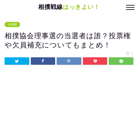
相撲戦線
はっきよい！
大相撲
相撲協会理事選の当選者は誰？投票権
や欠員補充についてもまとめ！
/