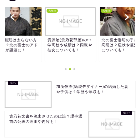
撲
大相撲
大相撲
源治(貴乃花部屋)の中
北の富士勝昭の手術した
宇良(相撲)は太らな
高校や成績は？両親や
病院は？症状や復帰時期
がいい？北の富士の
女についても！
についても！
バイスが話題に！
加茂伸洋(紙袋デザイナー)の結婚した妻
や子供は？学歴や年収も！
貴乃花文書を流出させたのは誰？理事選
前の公表の理由や内容も！