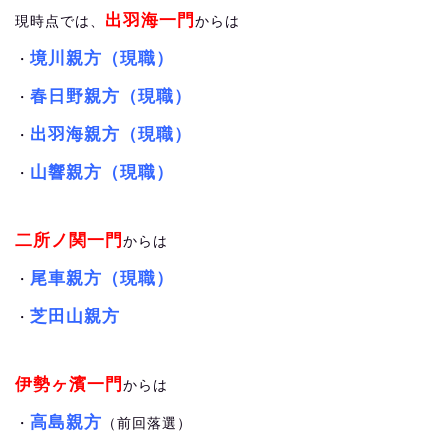
出羽海一門
現時点では、
からは
境川親方（現職）
・
春日野親方（現職）
・
出羽海親方（現職）
・
山響親方（現職）
・
二所ノ関一門
からは
尾車親方（現職）
・
芝田山親方
・
伊勢ヶ濱一門
からは
高島親方
・
（前回落選）