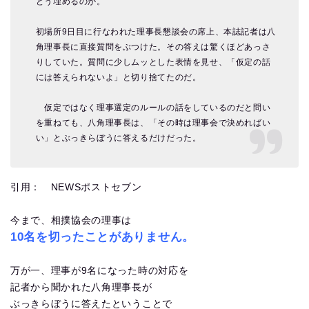
どう埋めるのか。
初場所9日目に行なわれた理事長懇談会の席上、本誌記者は八
角理事長に直接質問をぶつけた。その答えは驚くほどあっさ
りしていた。質問に少しムッとした表情を見せ、「仮定の話
には答えられないよ」と切り捨てたのだ。
仮定ではなく理事選定のルールの話をしているのだと問い
を重ねても、八角理事長は、「その時は理事会で決めればい
い」とぶっきらぼうに答えるだけだった。
引用： NEWSポストセブン
今まで、相撲協会の理事は
10名を切ったことがありません。
万が一、理事が9名になった時の対応を
記者から聞かれた八角理事長が
ぶっきらぼうに答えたということで