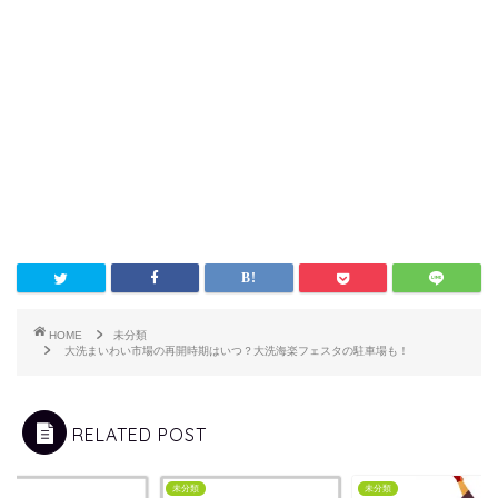
HOME
未分類
大洗まいわい市場の再開時期はいつ？大洗海楽フェスタの駐車場も！
RELATED POST
類
未分類
未分類