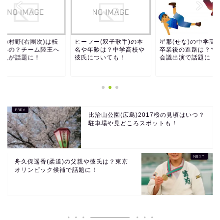
王の村野(右團次)は転
ヒーフー(双子歌手)の本
星那(せな)の中学高
するの？チーム陸王へ
名や年齢は？中学高校や
卒業後の進路は？マ
加入が話題に！
彼氏についても！
会議出演で話題に！
比治山公園(広島)2017桜の見頃はいつ？
駐車場や見どころスポットも！
舟久保遥香(柔道)の父親や彼氏は？東京
オリンピック候補で話題に！