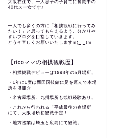
大阪在住で、一人息子の子育てに奮闘中の
40代スー女です♪
一人でも多くの方に「相撲観戦に行ってみ
たい！」と思ってもらえるよう、分かりや
すいブログを目指していきます。
どうぞ宜しくお願いいたしますm(_ _)m
【ricoママの相撲観戦歴】
・相撲観戦デビューは1998年の5月場所。
・1年に1度は両国国技館に足を運んで本場
所を堪能☆
・名古屋場所、九州場所も観戦経験あり。
・これから行われる「平成最後の春場所」
にて、大阪場所初観戦予定！
・地方巡業は埼玉と広島にて観戦。