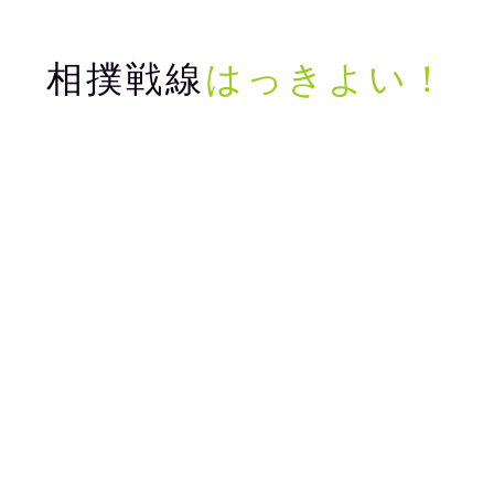
相撲戦線
はっきよい！