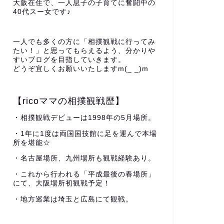
大阪在住で、一人息子の子育てに奮闘中の
40代スー女です♪
一人でも多くの方に「相撲観戦に行ってみ
たい！」と思ってもらえるよう、分かりや
すいブログを目指していきます。
どうぞ宜しくお願いいたしますm(_ _)m
【ricoママの相撲観戦歴】
・相撲観戦デビューは1998年の5月場所。
・1年に1度は両国国技館に足を運んで本場
所を堪能☆
・名古屋場所、九州場所も観戦経験あり。
・これから行われる「平成最後の春場所」
にて、大阪場所初観戦予定！
・地方巡業は埼玉と広島にて観戦。