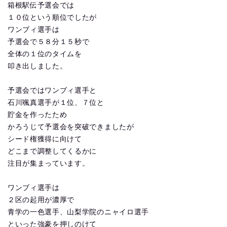
箱根駅伝予選会では
１０位という順位でしたが
ワンブィ選手は
予選会で５８分１５秒で
全体の１位のタイムを
叩き出しました。
予選会ではワンブィ選手と
石川颯真選手が１位、７位と
貯金を作ったため
かろうじて予選会を突破できましたが
シード権獲得に向けて
どこまで調整してくるかに
注目が集まっています。
ワンブィ選手は
２区の起用が濃厚で
青学の一色選手、山梨学院のニャイロ選手
といった強豪を押しのけて