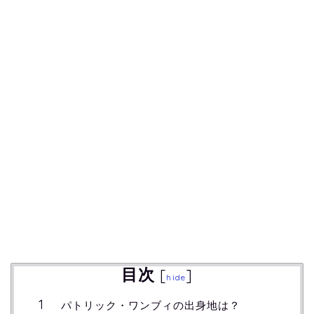
目次
[
]
hide
パトリック・ワンブィの出身地は？