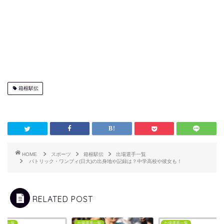
箱根駅伝
HOME
スポーツ
箱根駅伝
出場選手一覧
パトリック・ワンブィ(日大)の出身地や記録は？中学高校や彼女も！
RELATED POST
選手一覧
出場選手一覧
出場選手一覧