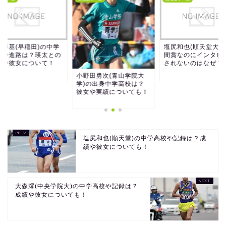
山博基(早稲田)の中学
塩尻和也(順天堂大)
校や進路は？瑛太との
間賞なのにインタビ
係や彼女について！
されないのはなぜ？
小野田勇次(青山学院大
学)の出身中学高校は？
彼女や実績についても！
塩尻和也(順天堂)の中学高校や記録は？成
績や彼女についても！
大森澪(中央学院大)の中学高校や記録は？
成績や彼女についても！