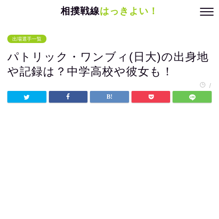
相撲戦線
はっきよい！
出場選手一覧
パトリック・ワンブィ(日大)の出身地
や記録は？中学高校や彼女も！
/