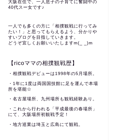
大阪在住で、一人息子の子育てに奮闘中の
40代スー女です♪
一人でも多くの方に「相撲観戦に行ってみ
たい！」と思ってもらえるよう、分かりや
すいブログを目指していきます。
どうぞ宜しくお願いいたしますm(_ _)m
【ricoママの相撲観戦歴】
・相撲観戦デビューは1998年の5月場所。
・1年に1度は両国国技館に足を運んで本場
所を堪能☆
・名古屋場所、九州場所も観戦経験あり。
・これから行われる「平成最後の春場所」
にて、大阪場所初観戦予定！
・地方巡業は埼玉と広島にて観戦。