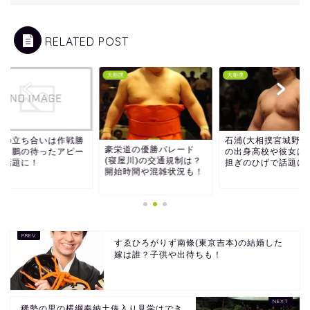
RELATED POST
撲
大相撲
大相撲
風の立ち合いは作戦勝
石浦(大相撲宮城野部
豪栄道の優勝パレード
？白鵬の待ったアピー
の出身高校や彼女は
(寝屋川)の交通規制は？
が話題に！
担ぎのひげで話題に
開始時間や混雑状況も！
すゑひろがりず南條(東京吉本)の結婚した
嫁は誰？子供や出待ちも！
稀勢の里の横綱奉納土俵入り見学はでき