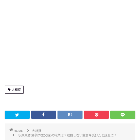
大相撲
HOME
大相撲
萩原貞彦(稀勢の里父親)の職業は？結婚しない宣言を受けたと話題に！