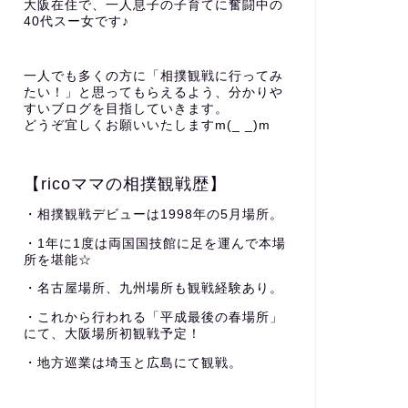
大阪在住で、一人息子の子育てに奮闘中の
40代スー女です♪
一人でも多くの方に「相撲観戦に行ってみ
たい！」と思ってもらえるよう、分かりや
すいブログを目指していきます。
どうぞ宜しくお願いいたしますm(_ _)m
【ricoママの相撲観戦歴】
・相撲観戦デビューは1998年の5月場所。
・1年に1度は両国国技館に足を運んで本場
所を堪能☆
・名古屋場所、九州場所も観戦経験あり。
・これから行われる「平成最後の春場所」
にて、大阪場所初観戦予定！
・地方巡業は埼玉と広島にて観戦。