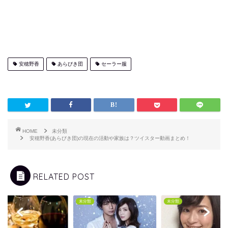
安穂野香
あらびき団
セーラー服
HOME
未分類
安穂野香(あらびき団)の現在の活動や家族は？ツイスター動画まとめ！
RELATED POST
類
未分類
未分類