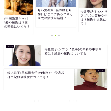
い愛冬第6話の縁切り
今井安紀(おひとりさま
社はどこにある？蘭と
アプリ)の高校や年齢
太の演技が話題に！
まりん(中洲派遣キャ
は？彼氏や温泉につい
嬢)の年齢や彼氏は？
て！
験入店の時給はいく
松原凛子(ソプラノ歌手)の年齢や中学高
校は？経歴や彼氏についても！
鈴木洋平(早稲田大学)の進路や中学高校
は？記録や彼女についても！