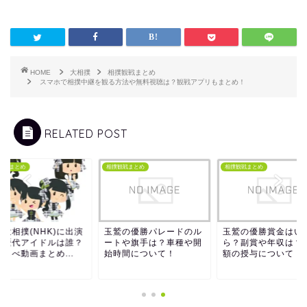
HOME
大相撲
相撲観戦まとめ
スマホで相撲中継を観る方法や無料視聴は？観戦アプリもまとめ！
RELATED POST
観戦まとめ
相撲観戦まとめ
相撲観戦まとめ
祉大相撲(NHK)に出演
玉鷲の優勝パレードのル
玉鷲の優勝賞金はい
た歴代アイドルは誰？
ートや旗手は？車種や開
ら？副賞や年収は？
らべ動画まとめ...
始時間について！
額の授与について！