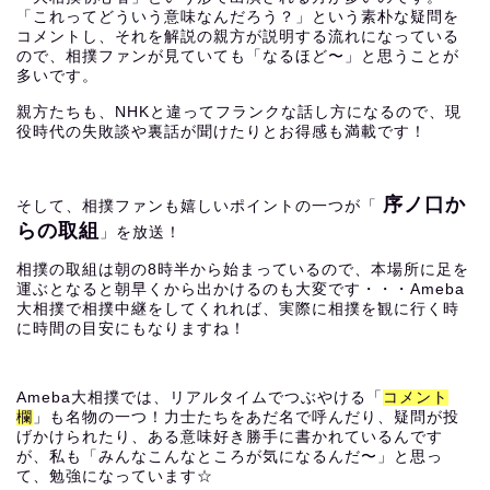
「これってどういう意味なんだろう？」という素朴な疑問を
コメントし、それを解説の親方が説明する流れになっている
ので、相撲ファンが見ていても「なるほど〜」と思うことが
多いです。
親方たちも、NHKと違ってフランクな話し方になるので、現
役時代の失敗談や裏話が聞けたりとお得感も満載です！
序ノ口か
そして、相撲ファンも嬉しいポイントの一つが「
らの取組
」を放送！
相撲の取組は朝の8時半から始まっているので、本場所に足を
運ぶとなると朝早くから出かけるのも大変です・・・Ameba
大相撲で相撲中継をしてくれれば、実際に相撲を観に行く時
に時間の目安にもなりますね！
Ameba大相撲では、リアルタイムでつぶやける「
コメント
欄
」も名物の一つ！力士たちをあだ名で呼んだり、疑問が投
げかけられたり、ある意味好き勝手に書かれているんです
が、私も「みんなこんなところが気になるんだ〜」と思っ
て、勉強になっています☆