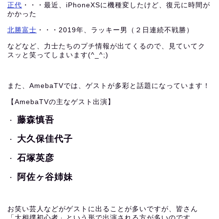
正代
・・・最近、iPhoneXSに機種変したけど、復元に時間が
かかった
北勝富士
・・・2019年、ラッキー男（２日連続不戦勝）
などなど、力士たちのプチ情報が出てくるので、見ていてク
スッと笑ってしまいます(^_^;)
また、AmebaTVでは、ゲストが多彩と話題になっています！
【AmebaTVの主なゲスト出演】
藤森慎吾
・
大久保佳代子
・
石塚英彦
・
阿佐ヶ谷姉妹
・
お笑い芸人などがゲストに出ることが多いですが、皆さん
「大相撲初心者」という形で出演される方が多いのです。