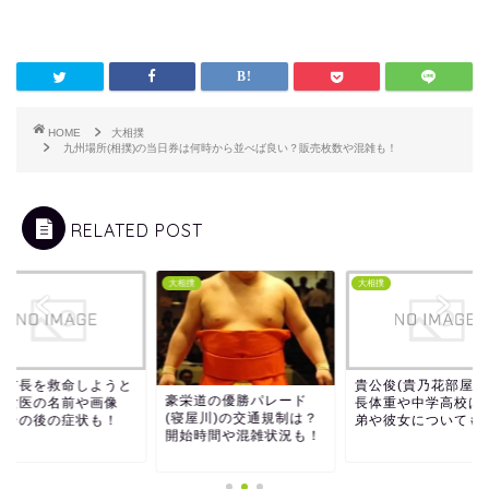
HOME
大相撲
九州場所(相撲)の当日券は何時から並べば良い？販売枚数や混雑も！
RELATED POST
撲
大相撲
大相撲
鶴市長を救命しようと
貴公俊(貴乃花部屋)
豪栄道の優勝パレード
た女医の名前や画像
長体重や中学高校は
(寝屋川)の交通規制は？
？その後の症状も！
弟や彼女についても
開始時間や混雑状況も！