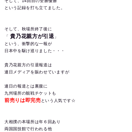
そして、14回目の全勝優勝
という記録を打ち立てました。
そして、秋場所終了後に
貴乃花親方が引退
「
」
という、衝撃的な一報が
日本中を駆け巡りました・・・
貴乃花親方の引退報道は
連日メディアを賑わせていますが
連日の報道とは裏腹に
九州場所の観戦チケットも
前売りは即完売
という人気です☆
大相撲の本場所は年６回あり
両国国技館で行われる他