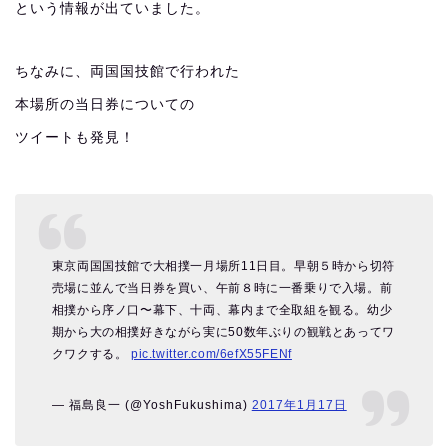
という情報が出ていました。
ちなみに、両国国技館で行われた
本場所の当日券についての
ツイートも発見！
東京両国国技館で大相撲一月場所11日目。早朝５時から切符
売場に並んで当日券を買い、午前８時に一番乗りで入場。前
相撲から序ノ口〜幕下、十両、幕内まで全取組を観る。幼少
期から大の相撲好きながら実に50数年ぶりの観戦とあってワ
クワクする。
pic.twitter.com/6efX55FENf
— 福島良一 (@YoshFukushima)
2017年1月17日