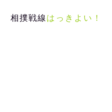
相撲戦線
はっきよい！