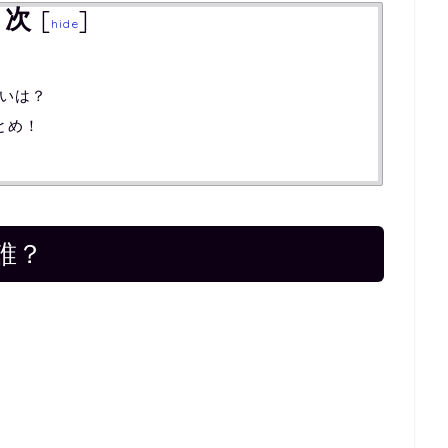
目次
[
]
hide
？
いは？
とめ！
誰？