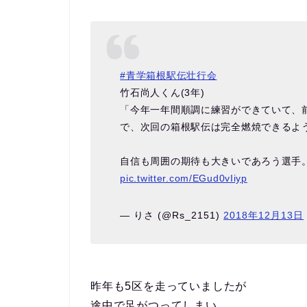
#青学箱根駅伝壮行会
竹石尚人くん(3年)
「今年一年間順調に練習ができていて、
で、次回の箱根駅伝は完全燃焼できるよ
自信も周囲の期待も大きいであろう選手
pic.twitter.com/EGud0vIiyp
— りさ (@Rs_2151)
2018年12月13日
昨年も5区を走っていましたが
途中で足がつってしまい