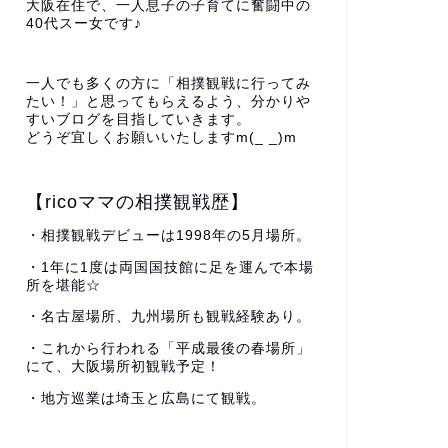
大阪在住で、一人息子の子育てに奮闘中の
40代スー女です♪
一人でも多くの方に「相撲観戦に行ってみ
たい！」と思ってもらえるよう、分かりや
すいブログを目指していきます。
どうぞ宜しくお願いいたしますm(_ _)m
【ricoママの相撲観戦歴】
・相撲観戦デビューは1998年の5月場所。
・1年に1度は両国国技館に足を運んで本場
所を堪能☆
・名古屋場所、九州場所も観戦経験あり。
・これから行われる「平成最後の春場所」
にて、大阪場所初観戦予定！
・地方巡業は埼玉と広島にて観戦。