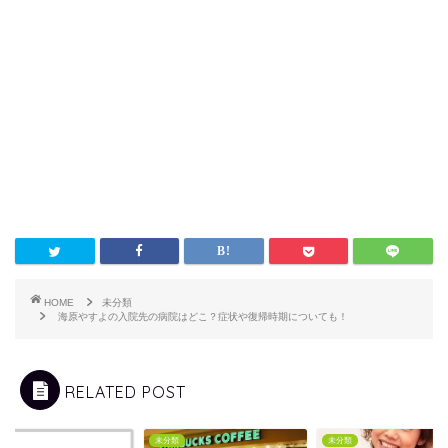
HOME
未分類
海原やすよの入院先の病院はどこ？症状や復帰時期についても！
RELATED POST
類
未分類
未分類