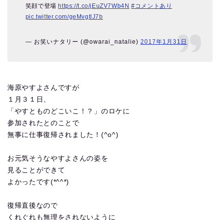
笑顔で登場
https://t.co/jEuZV7Wb4N
#コメントあり
pic.twitter.com/geMvgtlJ7b
— お笑いナタリー (@owarai_natalie)
2017年1月31日
海原やすよさんですが
１月３１日、
「やすとものどこいこ！？」のロケに
参加されたとのことで
無事に仕事復帰されました！(^o^)
お元気そうなやすよさんの姿を
見ることができて
よかったです(*^^*)
復帰直後なので
くれぐれも無理をされないように