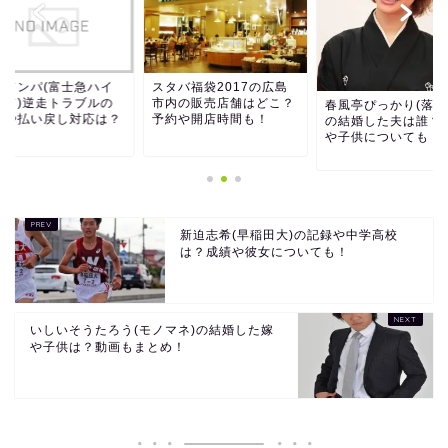
ドドンパ(富士急ハイ
スタバ福袋2017の広島
ンド)逆走トラブルの
市内の販売店舗はどこ？
春風亭ぴっかり(落語
因や払い戻し対応は？
予約や開店時間も！
の結婚した夫は誰？
や子供についても！
新迫志希(早稲田大)の記録や中学高校
は？成績や彼女についても！
いしいそうたろう(モノマネ)の結婚した嫁
や子供は？動画もまとめ！