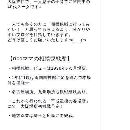
大阪在住で、一人息子の子育てに奮闘中の
40代スー女です♪
一人でも多くの方に「相撲観戦に行ってみ
たい！」と思ってもらえるよう、分かりや
すいブログを目指していきます。
どうぞ宜しくお願いいたしますm(_ _)m
【ricoママの相撲観戦歴】
・相撲観戦デビューは1998年の5月場所。
・1年に1度は両国国技館に足を運んで本場
所を堪能☆
・名古屋場所、九州場所も観戦経験あり。
・これから行われる「平成最後の春場所」
にて、大阪場所初観戦予定！
・地方巡業は埼玉と広島にて観戦。