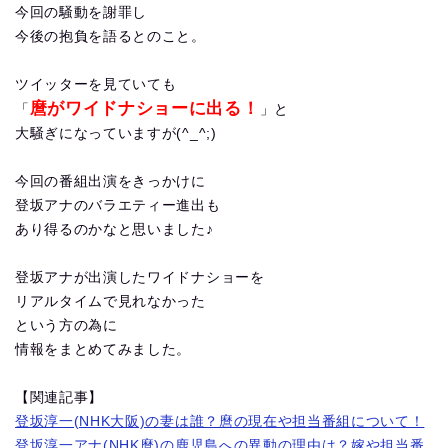
今回の騒動を謝罪し
今後の抱負を語るとのこと。
ツイッターを見ていても
麿がワイドナショーに出る！
「
」と
大騒ぎになっていますが(^_^;)
今回の番組出演をきっかけに
登坂アナのバラエティー進出も
あり得るのかなと思いました♪
登坂アナが出演したワイドナショーを
リアルタイムで見れなかった
という方の為に
情報をまとめてみました。
【関連記事】
登坂淳一(NHK大阪)の妻は誰？麿の現在や担当番組について！
登坂淳一アナ(NHK麿)の鹿児島への異動の理由は？嫁や担当番