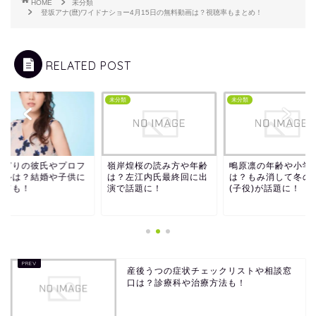
HOME
未分類
登坂アナ(麿)ワイドナショー4月15日の無料動画は？視聴率もまとめ！
RELATED POST
類
未分類
未分類
みどりの彼氏やプロフ
嶺岸煌桜の読み方や年齢
鴫原凛の年齢や小学
ールは？結婚や子供に
は？左江内氏最終回に出
は？もみ消して冬の
いても！
演で話題に！
(子役)が話題に！
産後うつの症状チェックリストや相談窓
口は？診療科や治療方法も！