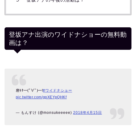
登坂アナ出演のワイドナショーの無料動
画は？
麿ｷﾀ━(ﾟ∀ﾟ)━!
#ワイドナショー
pic.twitter.com/gpXEYpQHKf
— もんすけ (@monsukeeeee)
2018年4月15日