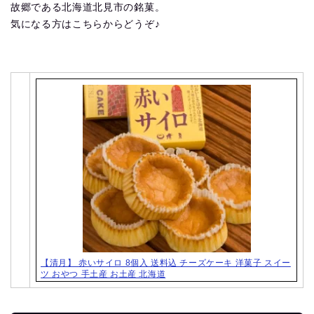
故郷である北海道北見市の銘菓。
気になる方はこちらからどうぞ♪
【清月】 赤いサイロ 8個入 送料込 チーズケーキ 洋菓子 スイー
ツ おやつ 手土産 お土産 北海道