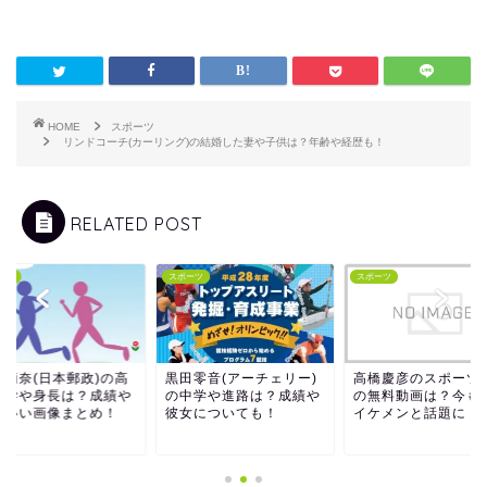
HOME
スポーツ
リンドコーチ(カーリング)の結婚した妻や子供は？年齢や経歴も！
RELATED POST
ーツ
スポーツ
スポーツ
島莉奈(日本郵政)の高
黒田零音(アーチェリー)
高橋慶彦のスポーツ
大学や身長は？成績や
の中学や進路は？成績や
の無料動画は？今も
わいい画像まとめ！
彼女についても！
イケメンと話題に！