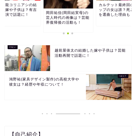
ラニ龍コリニアシの結
カルテット最終回の
した嫁や子供は？有吉
ップの女は誰？死と
岡田祐佳(岡田結実母)の
ミ出演で話題に！
を選曲した理由も！
芸人時代の画像は？芸能
界復帰後の活動も！
越前屋俵太の結婚した嫁や子供は？芸能
活動再開で話題に！
鴻野祐(家具デザイン製作)の高校大学や
彼女は？経歴や年収について！
【自己紹介】