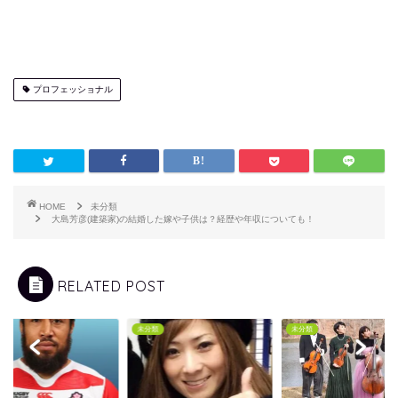
プロフェッショナル
HOME
未分類
大島芳彦(建築家)の結婚した嫁や子供は？経歴や年収についても！
RELATED POST
類
未分類
未分類