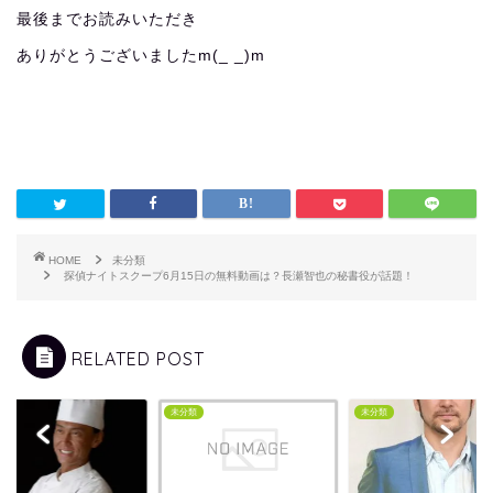
最後までお読みいただき
ありがとうございましたm(_ _)m
HOME
未分類
探偵ナイトスクープ6月15日の無料動画は？長瀬智也の秘書役が話題！
RELATED POST
類
未分類
未分類