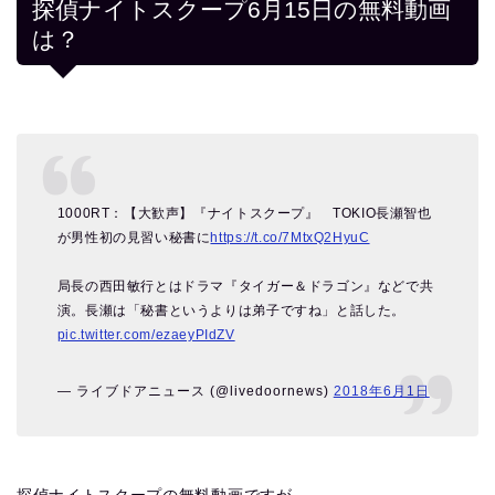
探偵ナイトスクープ6月15日の無料動画
は？
1000RT：【大歓声】『ナイトスクープ』 TOKIO長瀬智也
が男性初の見習い秘書に
https://t.co/7MtxQ2HyuC
局長の西田敏行とはドラマ『タイガー＆ドラゴン』などで共
演。長瀬は「秘書というよりは弟子ですね」と話した。
pic.twitter.com/ezaeyPIdZV
— ライブドアニュース (@livedoornews)
2018年6月1日