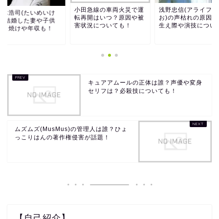
小田急線の車両火災で運
浅野忠信(アライフま
出木浩司(たいめいけ
転再開はいつ？原因や被
お)の声枯れの原因は
)の結婚した妻や子供
害状況についても！
生え際や演技につい
？日焼けや年収も！
キュアアムールの正体は誰？声優や変身
セリフは？必殺技についても！
ムズムズ(MusMus)の管理人は誰？ひょ
っこりはんの著作権侵害が話題！
【自己紹介】