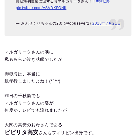
御嶽海初優勝に涙する母マルガリータさん！！
#御嶽海
pic.twitter.com/ASVDKFGNii
— おぶせくりちゃんの2.0 (@obusever2)
2018年7月21日
マルガリータさんの涙に
私ももらい泣き状態でしたが
御嶽海は、本当に
親孝行しましたよね！(*^^*)
昨日の千秋楽でも
マルガリータさんの姿が
何度かテレビでも流れましたが
大関の高安のお母さんである
ビビリタ高安
さんもフィリピン出身です。