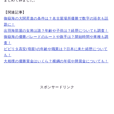
まとめてみました。
【関連記事】
御嶽海の大関昇進の条件は？名古屋場所優勝で数字の浴衣も話
題に！
出羽海部屋の女将は誰？年齢や子供は？経歴についても調査！
御嶽海の優勝パレードのルートや旗手は？開始時間や車種も調
査！
ビビリタ高安(母親)の年齢や職業は？日本に来た経歴について
も！
大相撲の優勝賞金はいくら？横綱の年収や懸賞金についても！
スポンサードリンク