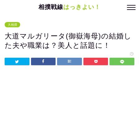
相撲戦線
はっきよい！
大相撲
大道マルガリータ(御嶽海母)の結婚し
た夫や職業は？美人と話題に！