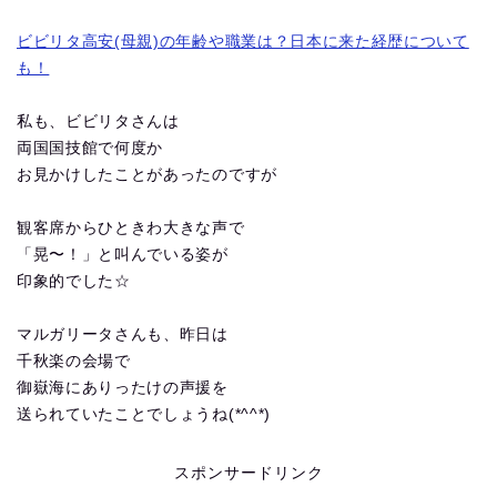
ビビリタ高安(母親)の年齢や職業は？日本に来た経歴について
も！
私も、ビビリタさんは
両国国技館で何度か
お見かけしたことがあったのですが
観客席からひときわ大きな声で
「晃〜！」と叫んでいる姿が
印象的でした☆
マルガリータさんも、昨日は
千秋楽の会場で
御嶽海にありったけの声援を
送られていたことでしょうね(*^^*)
スポンサードリンク