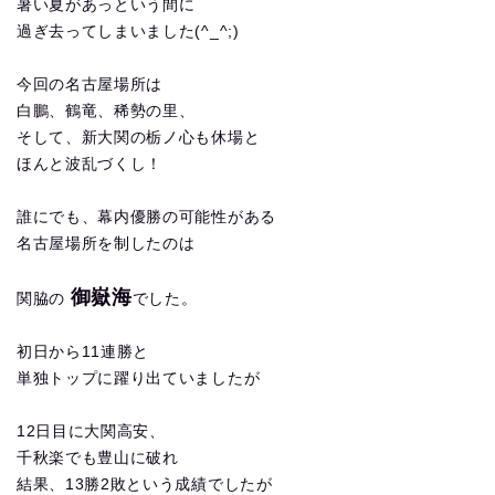
暑い夏があっという間に
過ぎ去ってしまいました(^_^;)
今回の名古屋場所は
白鵬、鶴竜、稀勢の里、
そして、新大関の栃ノ心も休場と
ほんと波乱づくし！
誰にでも、幕内優勝の可能性がある
名古屋場所を制したのは
御嶽海
関脇の
でした。
初日から11連勝と
単独トップに躍り出ていましたが
12日目に大関高安、
千秋楽でも豊山に破れ
結果、13勝2敗という成績でしたが