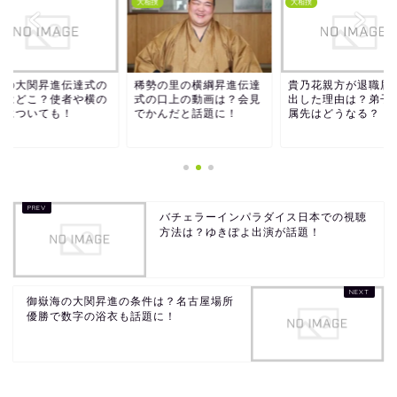
撲
大相撲
大相撲
安の大関昇進伝達式の
稀勢の里の横綱昇進伝達
貴乃花親方が退職届
所はどこ？使者や横の
式の口上の動画は？会見
出した理由は？弟子
性についても！
でかんだと話題に！
属先はどうなる？
バチェラーインパラダイス日本での視聴
方法は？ゆきぽよ出演が話題！
御嶽海の大関昇進の条件は？名古屋場所
優勝で数字の浴衣も話題に！