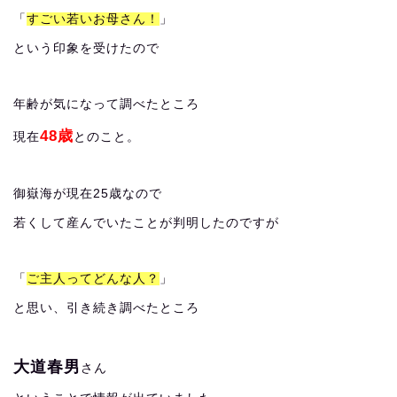
「
すごい若いお母さん！
」
という印象を受けたので
年齢が気になって調べたところ
48歳
現在
とのこと。
御嶽海が現在25歳なので
若くして産んでいたことが判明したのですが
「
ご主人ってどんな人？
」
と思い、引き続き調べたところ
大道春男
さん