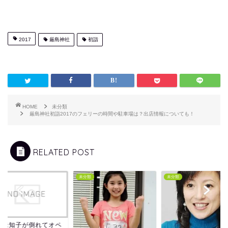
2017
厳島神社
初詣
HOME
未分類
厳島神社初詣2017のフェリーの時間や駐車場は？出店情報についても！
RELATED POST
類
未分類
未分類
門未知子が倒れてオペ