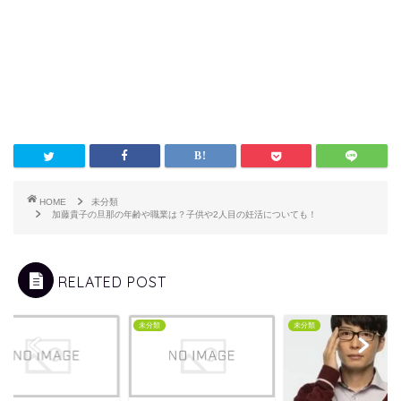
HOME
未分類
加藤貴子の旦那の年齢や職業は？子供や2人目の妊活についても！
RELATED POST
類
未分類
未分類