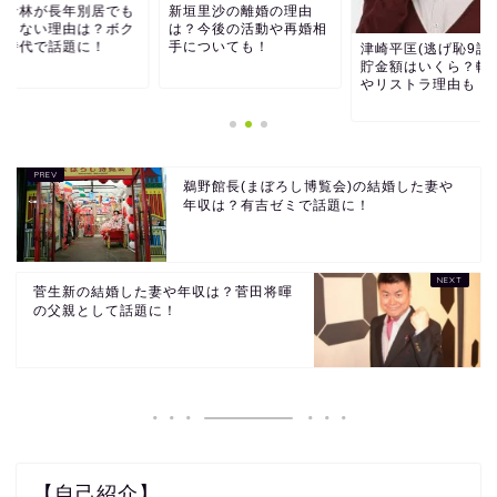
木希林が長年別居でも
新垣里沙の離婚の理由
婚しない理由は？ボク
は？今後の活動や再婚相
の時代で話題に！
手についても！
津崎平匡(逃げ恥9話
貯金額はいくら？転
やリストラ理由も！
鵜野館長(まぼろし博覧会)の結婚した妻や
年収は？有吉ゼミで話題に！
菅生新の結婚した妻や年収は？菅田将暉
の父親として話題に！
【自己紹介】