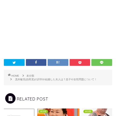
HOME
未分類
茂木敏充(自民党)の評判や結婚した夫人は？息子や女性問題について！
RELATED POST
類
未分類
未分類