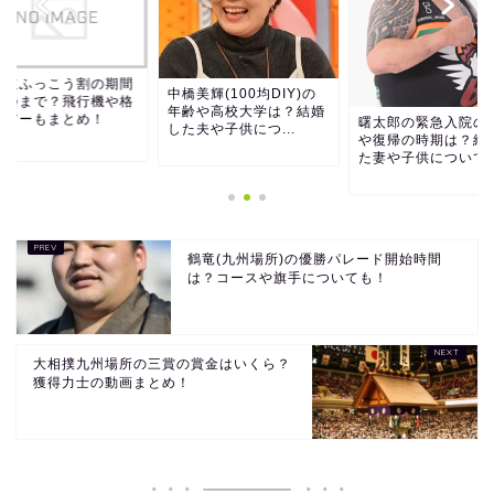
海道ふっこう割の期間
中橋美輝(100均DIY)の
いつまで？飛行機や格
年齢や高校大学は？結婚
ツアーもまとめ！
曙太郎の緊急入院の
した夫や子供につ...
や復帰の時期は？結
た妻や子供について
鶴竜(九州場所)の優勝パレード開始時間
は？コースや旗手についても！
大相撲九州場所の三賞の賞金はいくら？
獲得力士の動画まとめ！