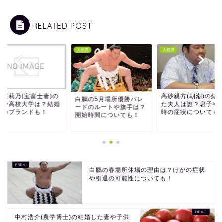
RELATED POST
撲
大相撲
大相撲
中英莉乃(宝富士妻)の
高砂親方(朝潮)の結
白鵬の5月場所優勝パレ
齢や高校大学は？結婚
た夫人は誰？息子や
ードのルートや旗手は？
輪のブランドも！
時の症状についても
開始時間についても！
白鵬の春場所休場の理由は？けがの症状
や引退の可能性についても！
中村浩介(農学博士)の結婚した妻や子供