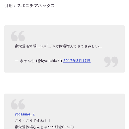
引用：スポニチアネックス
豪栄道も休場…:;(∩´﹏`∩);:休場増えてきてさみしい…
— きゃんち (@kyanchiaki)
2017年3月17日
@damae_Z
ごう・ごうですね！！
豪栄道休場なんじゃ〜〜残念(´･ω･`)