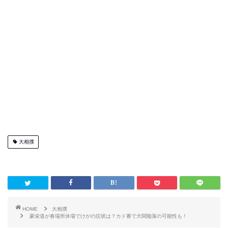
大相撲
HOME
大相撲
豪栄道が春場所休場でけがの症状は？カド番で大関陥落の可能性も！