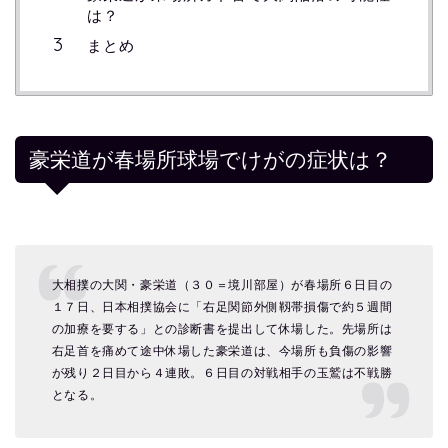
は？
まとめ
豪栄道が春場所球場でけがの症状は？
大相撲の大関・豪栄道（３０＝境川部屋）が春場所６日目の
１７日、日本相撲協会に「右足関節外側靱帯損傷で約５週間
の加療を要する」との診断書を提出して休場した。先場所は
右足首を痛めて途中休場した豪栄道は、今場所も負傷の影響
が残り２日目から４連敗。６日目の対戦相手の玉鷲は不戦勝
となる。