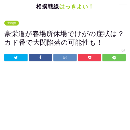
相撲戦線
はっきよい！
大相撲
豪栄道が春場所休場でけがの症状は？
カド番で大関陥落の可能性も！