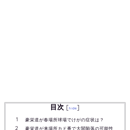
目次
[
]
hide
豪栄道が春場所球場でけがの症状は？
豪栄道が来場所カド番で大関陥落の可能性