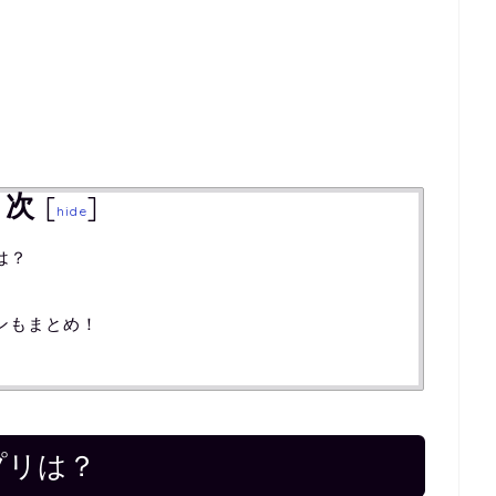
目次
[
]
hide
は？
ンもまとめ！
プリは？