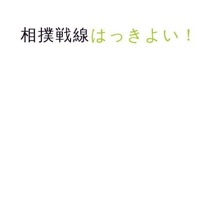
相撲戦線
はっきよい！