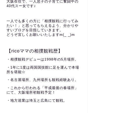
大阪在住で、一人息子の子育てに奮闘中の
40代スー女です♪
一人でも多くの方に「相撲観戦に行ってみ
たい！」と思ってもらえるよう、分かりや
すいブログを目指していきます。
どうぞ宜しくお願いいたしますm(_ _)m
【ricoママの相撲観戦歴】
・相撲観戦デビューは1998年の5月場所。
・1年に1度は両国国技館に足を運んで本場
所を堪能☆
・名古屋場所、九州場所も観戦経験あり。
・これから行われる「平成最後の春場所」
にて、大阪場所初観戦予定！
・地方巡業は埼玉と広島にて観戦。