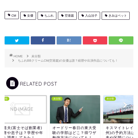
CM
女優
ちふれ
空港篇
入山法子
きみはペット
HOME
未分類
ちふれBBクリームCM(空港篇)の女優は誰？経歴や出演作品についても！
RELATED POST
類
未分類
未分類
道夫(富士そば創業者)
オードリー春日の東大受
キスマイトレイン(J
妻や息子は？学歴や年
験の学部はどこ？得ワザ
州)の予約方法は？時
も調査してみた！
勉強方法についても！
表や区間についても