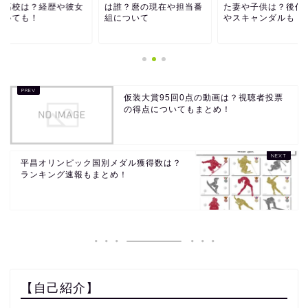
身高校は？経歴や彼女
は誰？麿の現在や担当番
た妻や子供は？後任
ついても！
組について
やスキャンダルも！
仮装大賞95回0点の動画は？視聴者投票
の得点についてもまとめ！
平昌オリンピック国別メダル獲得数は？
ランキング速報もまとめ！
【自己紹介】