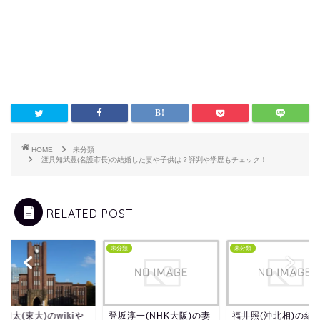
HOME
未分類
渡具知武豊(名護市長)の結婚した妻や子供は？評判や学歴もチェック！
RELATED POST
類
未分類
未分類
翔太(東大)のwikiや
登坂淳一(NHK大阪)の妻
福井照(沖北相)の結