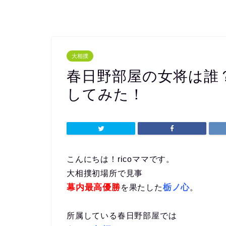
大相撲
春日野部屋の女将は誰
してみた！
こんにちは！ricoママです。
大相撲初場所で見事
幕内最高優勝
栃ノ心
を果たした
。
所属している春日野部屋では