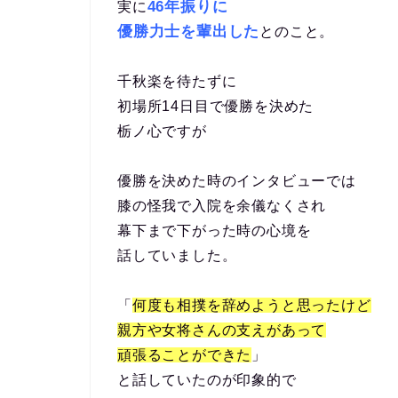
46年振りに
実に
優勝力士を輩出した
とのこと。
千秋楽を待たずに
初場所14日目で優勝を決めた
栃ノ心ですが
優勝を決めた時のインタビューでは
膝の怪我で入院を余儀なくされ
幕下まで下がった時の心境を
話していました。
「
何度も相撲を辞めようと思ったけど
親方や女将さんの支えがあって
頑張ることができた
」
と話していたのが印象的で