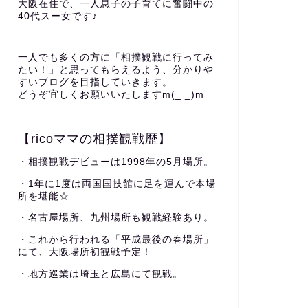
大阪在住で、一人息子の子育てに奮闘中の
40代スー女です♪
一人でも多くの方に「相撲観戦に行ってみ
たい！」と思ってもらえるよう、分かりや
すいブログを目指していきます。
どうぞ宜しくお願いいたしますm(_ _)m
【ricoママの相撲観戦歴】
・相撲観戦デビューは1998年の5月場所。
・1年に1度は両国国技館に足を運んで本場
所を堪能☆
・名古屋場所、九州場所も観戦経験あり。
・これから行われる「平成最後の春場所」
にて、大阪場所初観戦予定！
・地方巡業は埼玉と広島にて観戦。